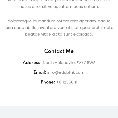
natus error sit voluptat em acus antium.
doloremque laudantium totam rem aperiam, eaque
ipsa quae ab illo inventore veritatis et quasi arch itecto
beatae vitae dicta sunt explicabo.
Contact Me
North Helenavile, FV77 8WS
Address:
info@edublink.com
Email:
+011235641
Phone: