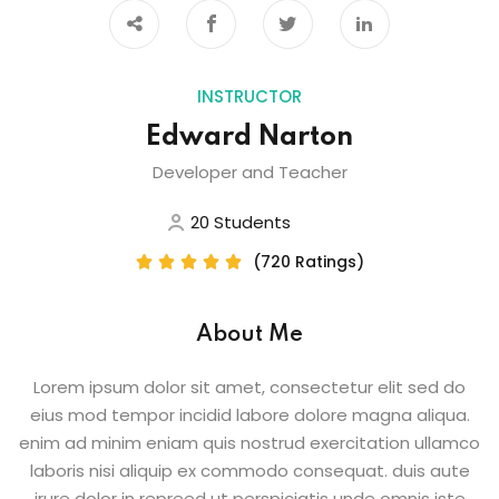
INSTRUCTOR
Edward Narton
Developer and Teacher
20 Students
(720 Ratings)





About Me
Lorem ipsum dolor sit amet, consectetur elit sed do
eius mod tempor incidid labore dolore magna aliqua.
enim ad minim eniam quis nostrud exercitation ullamco
laboris nisi aliquip ex commodo consequat. duis aute
irure dolor in repreed ut perspiciatis unde omnis iste