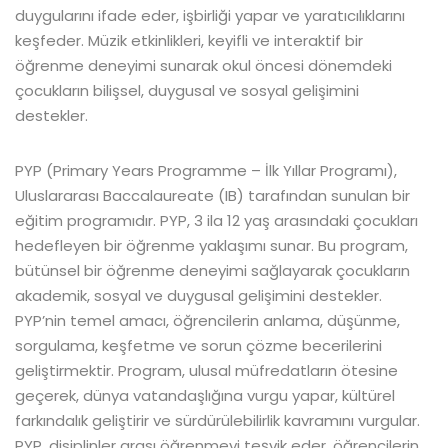
duygularını ifade eder, işbirliği yapar ve yaratıcılıklarını
keşfeder. Müzik etkinlikleri, keyifli ve interaktif bir
öğrenme deneyimi sunarak okul öncesi dönemdeki
çocukların bilişsel, duygusal ve sosyal gelişimini
destekler.
PYP (Primary Years Programme – İlk Yıllar Programı),
Uluslararası Baccalaureate (IB) tarafından sunulan bir
eğitim programıdır. PYP, 3 ila 12 yaş arasındaki çocukları
hedefleyen bir öğrenme yaklaşımı sunar. Bu program,
bütünsel bir öğrenme deneyimi sağlayarak çocukların
akademik, sosyal ve duygusal gelişimini destekler.
PYP’nin temel amacı, öğrencilerin anlama, düşünme,
sorgulama, keşfetme ve sorun çözme becerilerini
geliştirmektir. Program, ulusal müfredatların ötesine
geçerek, dünya vatandaşlığına vurgu yapar, kültürel
farkındalık geliştirir ve sürdürülebilirlik kavramını vurgular.
PYP, disiplinler arası öğrenmeyi teşvik eder, öğrencilerin