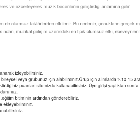
 ederek ve ezberleyerek müzik becerilerini geliştirdiği anlamına gelir.
m de olumsuz faktörlerden etkilenir. Bu nedenle, çocukların gerçek müz
sından, müzikal gelişim üzerindeki en tipik olumsuz etki, ebeveynler
narak izleyebilirsiniz.
i bireysel veya grubunuz için alabilirsiniz.Grup için alımlarda %10-15 ar
irdiğiniz puanları sitemizde kullanabilirsiniz. Üye girişi yaptıktan sonr
oldurunuz.
 ,eğitim bitiminin ardından gönderebiliriz.
e ekleyebilirsiniz.
abilirsiniz.