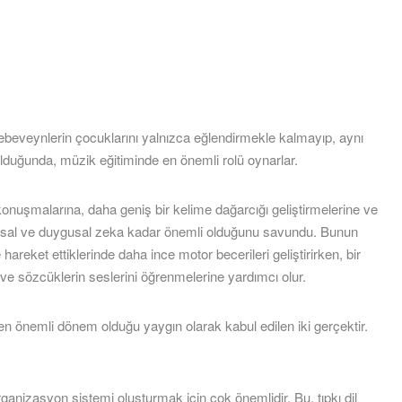
ebeveynlerin çocuklarını yalnızca eğlendirmekle kalmayıp, aynı
lduğunda, müzik eğitiminde en önemli rolü oynarlar.
nuşmalarına, daha geniş bir kelime dağarcığı geliştirmelerine ve
ıksal ve duygusal zeka kadar önemli olduğunu savundu. Bunun
areket ettiklerinde daha ince motor becerileri geliştirirken, bir
 ve sözcüklerin seslerini öğrenmelerine yardımcı olur.
 en önemli dönem olduğu yaygın olarak kabul edilen iki gerçektir.
rganizasyon sistemi oluşturmak için çok önemlidir. Bu, tıpkı dil