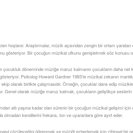
n hoşlanır. Araştırmalar, müzik açısından zengin bir ortam yaratan 
unu gösteriyor. Bir çocuğun müzikal ufkunu genişletmek söz konusu o
rken çocukluk döneminde müziğe maruz kalmanın çocukların daha net ko
u gösteriyor. Psikolog Howard Gardner 1983’te müzikal zekanın mant
ekip olarak birlikte çalışmasıdır. Örneğin, çocuklar dans edip müzikle h
olur. Genel olarak müziğe maruz kalmak, çocukların geliştikçe seslerin
umdan altı yaşına kadar olan sürenin bir çocuğun müzikal gelişimi için
a olmadan kendilerini frekans, ton ve uyaranlara göre ayırt eder.
nın nasıl çözüleceğini öğrenmek ve müziği ezberlemek için zihinsel bir o