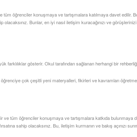
nir ve tüm öğrenciler konuşmaya ve tartışmalara katılmaya davet edil
ip olacaksınız. Bunlar, en iyi nasıl iletişim kuracağınızı ve görüşlerin
ük farklılıklar gösterir. Okul tarafından sağlanan herhangi bir rehberl
ğrenciye çok çeşitli yeni materyalleri, fikirleri ve kavramları öğretme
dilir ve tüm öğrenciler konuşmaya ve tartışmalara katkıda bulunmaya da
fırsatına sahip olacaksınız. Bu, iletişim kurmanın ve bakış açınızı s