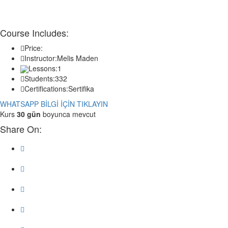
Course Includes:
Price:
Instructor:
Melis Maden
Lessons:
1
Students:
332
Certifications:
Sertifika
WHATSAPP BİLGİ İÇİN TIKLAYIN
Kurs
30 gün
boyunca mevcut
Share On: