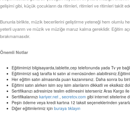
gelişimi gibi, küçük çocukların da ritimleri, ritimleri ve ritimleri taklit
Bununla birlikte, müzik becerilerini geliştirme yeteneği hem olumlu he
yeterli uyarım ve müzik ve müziğe maruz kalma gereklidir. Eğitim açı
bırakmamasıdır.
Önemli Notlar
Eğitimimizi bilgisayarda,tablette,cep telefonunda yada Tv ye bağla
Eğitimimizi sağ tarafta ki satın al menüsünden alabilirsiniz.Eğitim
Her eğitim satın almasında puan kazanırsınız. Daha sonra bu birikt
Eğitimi satın alırken isim soy isim alanlarını dikkatli ve eksiksiz d
Sertifikanızı adresinize teslim edilmesini isterseniz Aras Kargo ile
Sertifikalarınızı
kariyer.net
,
secretcv.com
gibi internet sitelerine d
Peşin ödeme veya kredi kartına 12 taksit seçeneklerinden yararlan
Diğer eğitimlerimiz için
buraya tıklayın