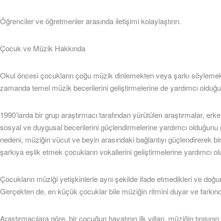
Öğrenciler ve öğretmenler arasında iletişimi kolaylaştırın.
Çocuk ve Müzik Hakkında
Okul öncesi çocukların çoğu müzik dinlemekten veya şarkı söylemekte
zamanda temel müzik becerilerini geliştirmelerine de yardımcı olduğ
1990’larda bir grup araştırmacı tarafından yürütülen araştırmalar, e
sosyal ve duygusal becerilerini güçlendirmelerine yardımcı olduğun
nedeni, müziğin vücut ve beyin arasındaki bağlantıyı güçlendirerek bir 
şarkıya eşlik etmek çocukların vokallerini geliştirmelerine yardımcı 
Çocukların müziği yetişkinlerle aynı şekilde ifade etmedikleri ve doğ
Gerçekten de, en küçük çocuklar bile müziğin ritmini duyar ve farkınd
Araştırmacılara göre, bir çocuğun hayatının ilk yılları, müziğin tınısı