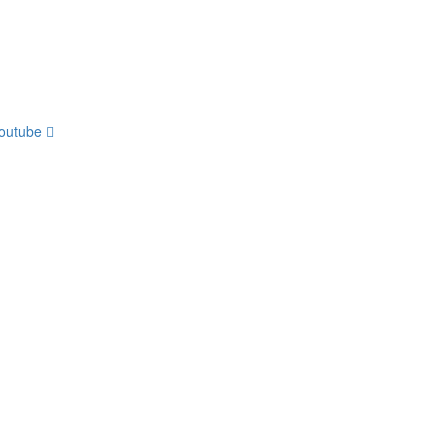
youtube
e harf içermeli, en az 1 büyük harf içermelidir