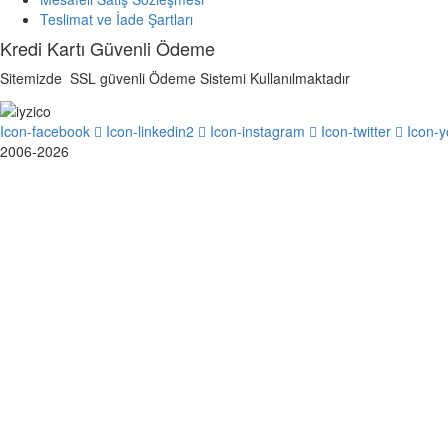
Teslimat ve İade Şartları
Kredi Kartı Güvenli Ödeme
Sitemizde SSL güvenli Ödeme Sistemi Kullanılmaktadır
Icon-facebook
Icon-linkedin2
Icon-instagram
Icon-twitter
Icon-
2006-2026
Giriş Yap
Parola en az 8 karakterden oluşmalı, rakam v
Beni Hatırla
Giriş Yap
Üye Ol
Parola yenile