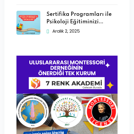
Sertifika Programları ile
Psikoloji Eğitiminizi
Zenginleştirin
Aralık 2, 2025