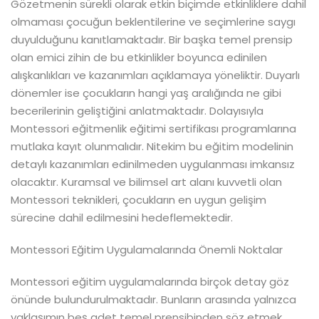
Gözetmenin sürekli olarak etkin biçimde etkinliklere dahil
olmaması çocuğun beklentilerine ve seçimlerine saygı
duyulduğunu kanıtlamaktadır. Bir başka temel prensip
olan emici zihin de bu etkinlikler boyunca edinilen
alışkanlıkları ve kazanımları açıklamaya yöneliktir. Duyarlı
dönemler ise çocukların hangi yaş aralığında ne gibi
becerilerinin geliştiğini anlatmaktadır. Dolayısıyla
Montessori eğitmenlik eğitimi sertifikası programlarına
mutlaka kayıt olunmalıdır. Nitekim bu eğitim modelinin
detaylı kazanımları edinilmeden uygulanması imkansız
olacaktır. Kuramsal ve bilimsel art alanı kuvvetli olan
Montessori teknikleri, çocukların en uygun gelişim
sürecine dahil edilmesini hedeflemektedir.
Montessori Eğitim Uygulamalarında Önemli Noktalar
Montessori eğitim uygulamalarında birçok detay göz
önünde bulundurulmaktadır. Bunların arasında yalnızca
yaklaşımın beş adet temel prensibinden söz etmek