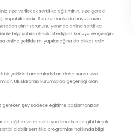
ize verilecek sertifika eğitiminin, size gerekli
r kişi yapabilmelidir. Son zamanlarda hayatımızın
 nereden alınır sorununu yanında online sertifika
nle bilgi sahibi olmak istediğiniz konuyu ve içeriğini
sa online şekilde mi yapılacağına da dikkat edin.
terli bir şekilde tamamladıktan daha sonra size
mlidir. Uluslararası kurumlarda geçerliliği olan
ız gereken şey sadece eğitime başlamanızdır.
anda eğitim ve mesleki yardımcı kurslar gibi birçok
hibi olabilir sertifika programları hakkında bilgi