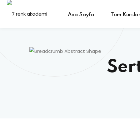
İçeriğe
atlama
Ana Sayfa
Tüm Kursla
Ser