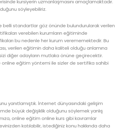
 içerisinde kursiyerin uzmanlaşmasını amaçlamaktadır.
lduğunu söyleyebiliriz.
ise belli standartlar göz önünde bulundurularak verilen
rtifikaları verebilen kurumların eğitiminde
ertifikaları bu nedenle her kurum verememektedir. Bu
ması, verilen eğitimin daha kaliteli olduğu anlamına
 sizi diğer adayların mutlaka önüne geçirecektir.
ne eğitim yöntemi ile sizler de sertifika sahibi
unu yanıtlamıştık. İnternet dünyasındaki gelişim
timde büyük değişiklik olduğunu söylemek yanlış
za, online eğitim online kurs gibi kavramlar
 evinizden katılabilir, istediğiniz konu hakkında daha