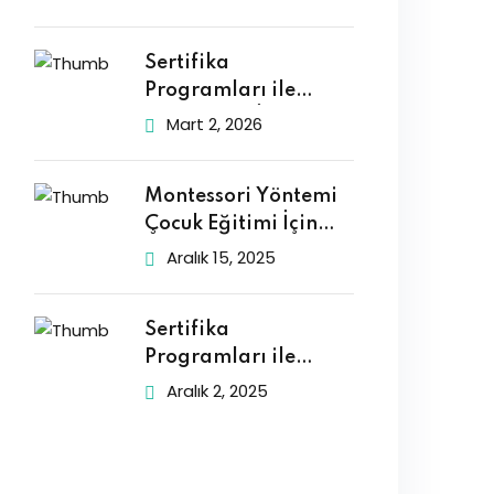
Sertifika
Programları ile
Çocuklarla İletişimi
Mart 2, 2026
Geliştirmek
Montessori Yöntemi
Çocuk Eğitimi İçin
Neden Tercih
Aralık 15, 2025
Sertifika
Programları ile
Psikoloji Eğitiminizi
Aralık 2, 2025
Zenginleştirin