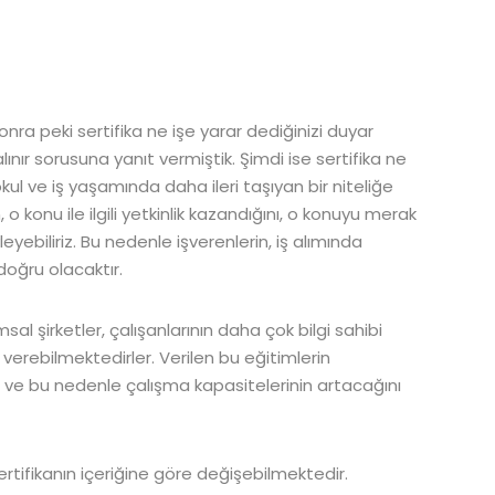
onra peki sertifika ne işe yarar dediğinizi duyar
ınır sorusuna yanıt vermiştik. Şimdi ise sertifika ne
okul ve iş yaşamında daha ileri taşıyan bir niteliğe
, o konu ile ilgili yetkinlik kazandığını, o konuyu merak
eyebiliriz. Bu nedenle işverenlerin, iş alımında
 doğru olacaktır.
sal şirketler, çalışanlarının daha çok bilgi sahibi
r verebilmektedirler. Verilen bu eğitimlerin
nı ve bu nedenle çalışma kapasitelerinin artacağını
 sertifikanın içeriğine göre değişebilmektedir.