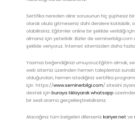
Sertifika nereden alınır sorusunun hiç şüphesiz bi
olarak okula gitmeseniz dahi derslere katılabilir, ö
olabilirsiniz. Eğitimler online bir şekilde verildiği
almanız için yeterlidir. Bizler de seminerbilgi.com a
şekilde veriyoruz. İnternet sitemizden daha fazla bi
Yazımızı beğendiğinizi umuyoruz.Eğitim almak, ser
web sitemiz üzerinden hemen taleplerinizi sunabili
olduğundan, hemen istediğiniz sertifika programına
için https://
www.seminerbilgi.com
/ sitesini ziyare
destek için
buraya tıklayarak whatsapp
üzerinden
bir sesli arama gerçekleştirebilirsiniz.
Alacağınız tüm belgeleri dilerseniz
kariyer.net
ve